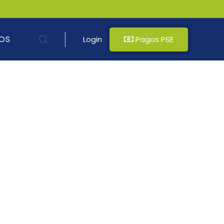
OS
Login
Pagos PSE