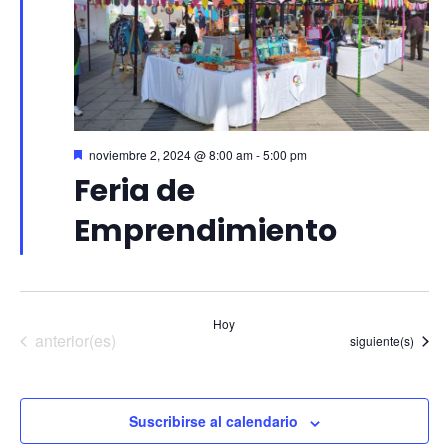
Destacado
noviembre 2, 2024 @ 8:00 am
-
5:00 pm
Feria de
Emprendimiento
Hoy
Eventos
anterior(es)
Eventos
siguiente(s)
Suscribirse al calendario