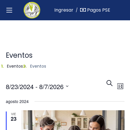
Ingresar
Pagos PSE
/
Eventos
Eventos
Eventos
Nav
N
Buscar
8/23/2024
 - 
8/7/2026
Lista
d
de
Seleccionar
agosto 2024
vi
fecha.
bús
VIE
d
23
y