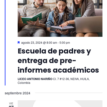
Ev
vista
de
Even
Destacado
agosto 23, 2024 @ 8:00 am
-
5:00 pm
Escuela de padres y
entrega de pre-
informes académicos
LICEO ANTONIO NARIÑO
Cl. 7 #12-36, NEIVA, HUILA,
Colombia
septiembre 2024
VIE