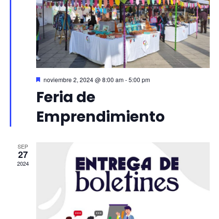
vista
de
Even
Destacado
noviembre 2, 2024 @ 8:00 am
-
5:00 pm
Feria de
Emprendimiento
SEP
27
2024