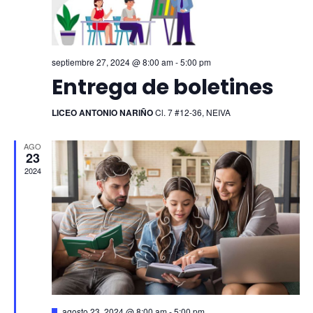
septiembre 27, 2024 @ 8:00 am
-
5:00 pm
Entrega de boletines
LICEO ANTONIO NARIÑO
Cl. 7 #12-36, NEIVA
AGO
23
2024
Destacado
agosto 23, 2024 @ 8:00 am
-
5:00 pm