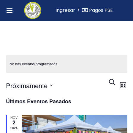
Ingresar
Pagos PSE
/
No hay eventos programados.
Nav
N
Buscar
Próximamente
Lista
d
de
Seleccionar
Últimos Eventos Pasados
vi
fecha.
bús
d
NOV
y
2
Ev
2024